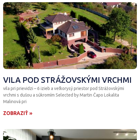
Prečo makléri najčastejšie klamú?
Kúpte si byt, ktorý zarába
Po 7 rokoch: Čas na zmenu bývania?
2025 Prognóza realitného trhu
VILA POD STRÁŽOVSKÝMI VRCHMI
Ako maximalizovať cenu bez väčších výdavkov?
vila pri prievidzi – 6 izieb a veľkorysý priestor pod Strážovskými
vrchmi s dušou a súkromím Selected by Martin Čapo Lokalita
Rekreačná nehnuteľnosť. Rozumná investícia alebo drahý
Malinová pri
sen?
ZOBRAZIŤ »
Mám sa ponáhľať s predajom nehnuteľnosti?
Je teraz správny čas na kúpu nehnuteľnosti?