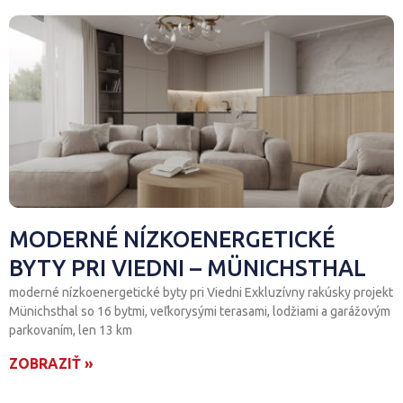
Prognóza realitného trhu pre záver roka 2025
PETER KONTÚR: REKREAČNÉ NEHNUTEĽNOSTI
V ZAHRANIČÍ
DEVELOPERSKÉ PROJEKTY POD VEDENÍM YIT
Ako môžu nehnuteľnosti zachrániť Slovensko?
Od Nového bývania ku Kolaudátorovi
MODERNÉ NÍZKOENERGETICKÉ
Je výška provízie podstatná?
BYTY PRI VIEDNI – MÜNICHSTHAL
moderné nízkoenergetické byty pri Viedni Exkluzívny rakúsky projekt
Omyly pri predaji nehnuteľnosti
Münichsthal so 16 bytmi, veľkorysými terasami, lodžiami a garážovým
parkovaním, len 13 km
Najdôležitejšia vlastnosť makléra
ZOBRAZIŤ »
Kúpte si byt, ktorý zarába