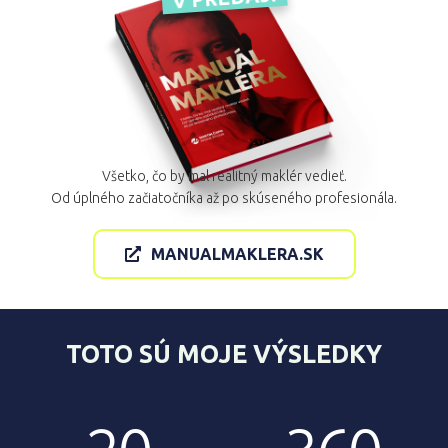
Všetko, čo by mal realitný maklér vedieť.
Od úplného začiatočníka až po skúseného profesionála.
MANUALMAKLERA.SK
TOTO SÚ MOJE VÝSLEDKY