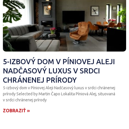
Manuál makléra
Prognóza realitného trhu
Marketing realitnej kancelárie
5-IZBOVÝ DOM V PÍNIOVEJ ALEJI
Druhý domov je viac ako len kúpa nehnuteľnosti v zahraničí.
NADČASOVÝ LUXUS V SRDCI
Ako čo najlepšie prenajať byt?
CHRÁNENEJ PRÍRODY
5-izbový dom v Píniovej Aleji Nadčasový luxus v srdci chránenej
Máme po prezidentských voľbách. A čo teraz?
prírody Selected by Martin Čapo Lokalita Píniová Alej, situovaná
v srdci chránenej prírody
Prečo je vzdelávanie pre makléra dôležité?
ZOBRAZIŤ »
Realitný maklér ako sólo hráč - áno či nie?