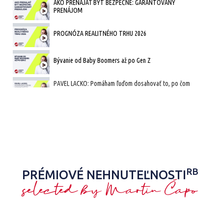
AKO PRENAJAŤ BYT BEZPEČNE: GARANTOVANÝ
PRENÁJOM
PROGNÓZA REALITNÉHO TRHU 2026
Bývanie od Baby Boomers až po Gen Z
PAVEL LACKO: Pomáham ľuďom dosahovať to, po čom
skutočne túžia
Kupujeme v novostavbe
Oplatí sa bývať v Rakúsku?
Predaj luxusných nehnuteľností
RB
PRÉMIOVÉ NEHNUTEĽNOSTI
selected by Martin Čapo
Ako kúpiť svoj prvý byt