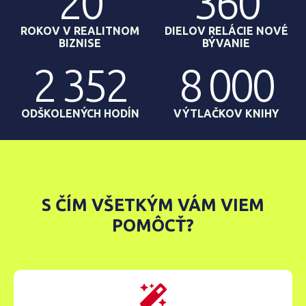
20
360
ROKOV V REALITNOM
DIELOV RELÁCIE NOVÉ
BIZNISE
BÝVANIE
2 400
8 000
ODŠKOLENÝCH HODÍN
VÝTLAČKOV KNIHY
S ČÍM VŠETKÝM VÁM VIEM
POMÔCŤ?