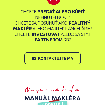
CHCETE
PREDAŤ ALEBO KÚPIŤ
NEHNUTEĽNOSŤ?
CHCETE SA POSUNÚŤ AKO
REALITNÝ
MAKLÉR
ALEBO MAJITEĽ KANCELÁRIE?
CHCETE
INVESTOVAŤ
ALEBO SA STAŤ
PARTNEROM
RB?
KONTAKTUJTE MA
Moja nová kniha
MANUÁL MAKLÉRA
V PREDAJI