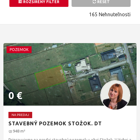
ROZŠÍRENÝ
FILTER
RESET
165 Nehnuteľnosti
Vyhľadať
Resetovať filter
POZEMOK
0 €
NA PREDAJ
STAVEBNÝ POZEMOK STOŽOK, DT
948
m²
Pripravujeme na predaj stavebný pozemok v obci Stožok. V tichej a