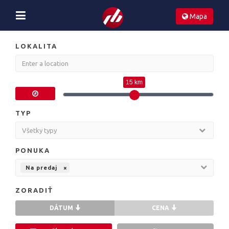
Mapa
LOKALITA
15 km
TYP
PONUKA
Na predaj
×
ZORADIŤ
DÁTUM
CENA