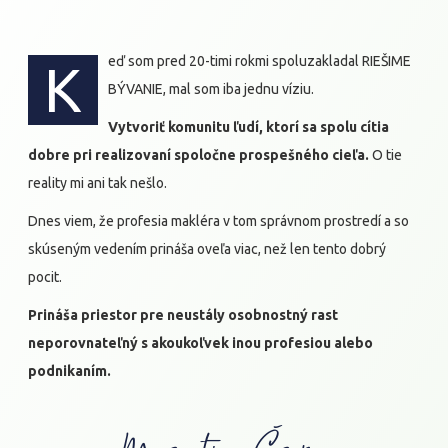
eď som pred 20-timi rokmi spoluzakladal RIEŠIME
K
BÝVANIE, mal som iba jednu víziu.
Vytvoriť komunitu ľudí, ktorí sa spolu cítia
dobre pri realizovaní spoločne prospešného cieľa.
O tie
reality mi ani tak nešlo.
Dnes viem, že profesia makléra v tom správnom prostredí a so
skúseným vedením prináša oveľa viac, než len tento dobrý
pocit.
Prináša priestor pre neustály osobnostný rast
neporovnateľný s akoukoľvek inou profesiou alebo
podnikaním.