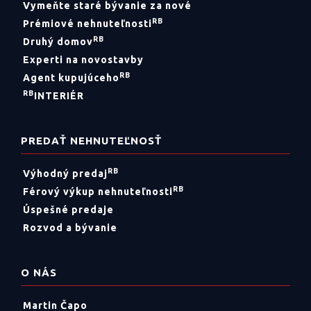
Vymeňte staré bývanie za nové
RB
Prémiové nehnuteľnosti
RB
Druhý domov
Experti na novostavby
RB
Agent kupujúceho
RB
INTERIÉR
PREDAŤ NEHNUTEĽNOSŤ
RB
Výhodný predaj
RB
Férový výkup nehnuteľnosti
Úspešné predaje
Rozvod a bývanie
O NÁS
Martin Čapo