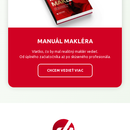
MANUÁL MAKLÉRA
Všetko, čo by mal realitný maklér vedieť.
Od úplného začiatočníka až po skúseného profesionála.
CHCEM VEDIEŤ VIAC