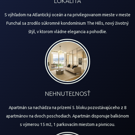
LOKALITA
S výhľadom na Atlantický oceán a na privilegovanom mieste v meste
Funchal sa zrodilo súkromné ​​kondomínium The Hills, nový životný
štýl, v ktorom vládne elegancia a pohodlie.
NEHNUTEĽNOSŤ
Apartmán sa nachádza na prízemí 5. bloku pozostávajúceho z 8
apartmánov na dvoch poschodiach. Apartmán disponuje balkónom
s výmerou 15 m2, 1 parkovacím miestom a pivnicou.