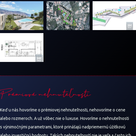
Prémiové nehnuteľnosti
Keď u nás hovoríme o prémiovej nehnuteľnosti, nehovoríme o cene
alebo rozmeroch. A už vôbec nie o luxuse. Hovoríme o nehnuteľnosti
s výnimočnými parametrami, ktoré prinášajú nadpriemernú úžitkovú
alebo investičnú hodnotu.
Takých nehnuteľností nie je veľa a často ich