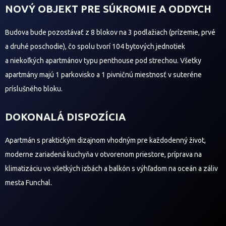
NOVÝ OBJEKT PRE SÚKROMIE A ODDYCH
Budova bude pozostávať z 8 blokov na 3 podlažiach (prízemie, prvé
a druhé poschodie), čo spolu tvorí 104 bytových jednotiek
a niekoľkých apartmánov typu penthouse pod strechou. Všetky
apartmány majú 1 parkovisko a 1 pivničnú miestnosť v suteréne
príslušného bloku.
DOKONALÁ DISPOZÍCIA
Apartmán s praktickým dizajnom vhodným pre každodenný život,
moderne zariadená kuchyňa v otvorenom priestore, príprava na
klimatizáciu vo všetkých izbách a balkón s výhľadom na oceán a záliv
mesta Funchal.