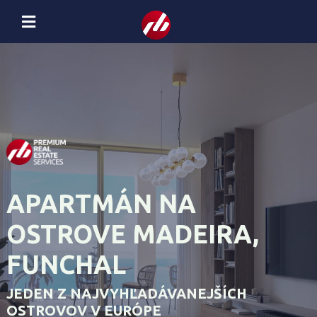
APARTMÁN NA
OSTROVE MADEIRA,
FUNCHAL
JEDEN Z NAJVYHĽADÁVANEJŠÍCH
OSTROVOV V EURÓPE