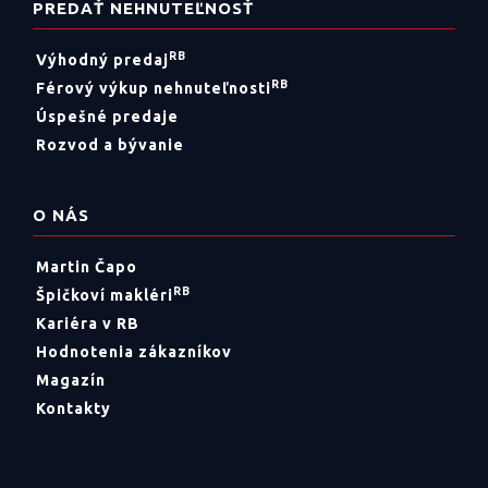
PREDAŤ NEHNUTEĽNOSŤ
RB
Výhodný predaj
RB
Férový výkup nehnuteľnosti
Úspešné predaje
Rozvod a bývanie
O NÁS
Martin Čapo
RB
Špičkoví makléri
Kariéra v RB
Hodnotenia zákazníkov
Magazín
Kontakty