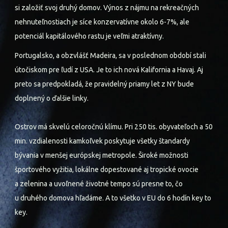
si založiť svoj druhý domov. Výnos z nájmu na rekreačných
nehnuteľnostiach je síce konzervatívne okolo 6-7%, ale
potenciál kapitálového rastu je veľmi atraktívny.
Portugalsko, a obzvlášť Madeira, sa v poslednom období stali
útočiskom pre ľudí z USA. Je to ich nová Kalifornia a Havaj. Aj
preto sa predpokladá, že pravidelný priamy let z NY bude
doplnený o ďalšie linky.
Ostrov má skvelú celoročnú klímu. Pri 250 tis. obyvateľoch a 50
min. vzdialenosti kamkoľvek poskytuje všetky štandardy
bývania v menšej európskej metropole. Široké možnosti
športového vyžitia, lokálne dopestované aj tropické ovocie
a zelenina a uvoľnené životné tempo sú presne to, čo
u druhého domova hľadáme. A to všetko v EU do 6 hodín key to
key.