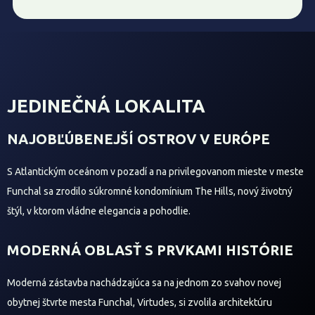
JEDINEČNÁ LOKALITA
NAJOBĽÚBENEJŠÍ OSTROV V EURÓPE
S Atlantickým oceánom v pozadí a na privilegovanom mieste v meste
Funchal sa zrodilo súkromné ​​kondomínium The Hills, nový životný
štýl, v ktorom vládne elegancia a pohodlie.
MODERNÁ OBLASŤ S PRVKAMI HISTÓRIE
Moderná zástavba nachádzajúca sa na jednom zo svahov novej
obytnej štvrte mesta Funchal, Virtudes, si zvolila architektúru