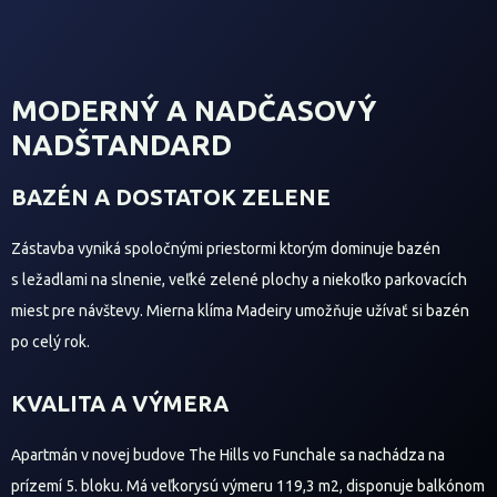
MODERNÝ A NADČASOVÝ
NADŠTANDARD
BAZÉN A DOSTATOK ZELENE
Zástavba vyniká spoločnými priestormi ktorým dominuje bazén
s ležadlami na slnenie, veľké zelené plochy a niekoľko parkovacích
miest pre návštevy. Mierna klíma Madeiry umožňuje užívať si bazén
po celý rok.
KVALITA A VÝMERA
Apartmán v novej budove The Hills vo Funchale sa nachádza na
prízemí 5. bloku. Má veľkorysú výmeru 119,3 m2, disponuje balkónom