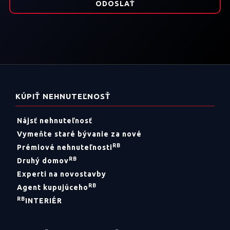
KÚPIŤ NEHNUTEĽNOSŤ
Nájsť nehnuteľnosť
Vymeňte staré bývanie za nové
RB
Prémiové nehnuteľnosti
RB
Druhý domov
Experti na novostavby
RB
Agent kupujúceho
RB
INTERIÉR