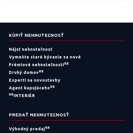
KÚPIŤ NEHNUTEĽNOSŤ
Nájsť nehnuteľnosť
Vymeňte staré bývanie za nové
RB
Prémiové nehnuteľnosti
RB
Druhý domov
Experti na novostavby
RB
Agent kupujúceho
RB
INTERIÉR
PREDAŤ NEHNUTEĽNOSŤ
RB
Výhodný predaj