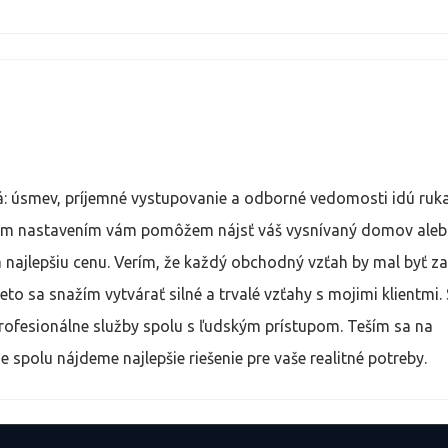
bývanie s kamerovým systémom a jeho súčasťou je aj
dentov.
HD sa nachádzajú priamo pred bytovým domom, vďaka
tných častí Bratislavy rýchle a pohodlné.
 bytov odlišuje výnimočným exteriérom a ponúka priest
á: úsmev, príjemné vystupovanie a odborné vedomosti idú ruk
 pozornosť.
vnym nastavením vám pomôžem nájsť váš vysnívaný domov ale
 najlepšiu cenu. Verím, že každý obchodný vzťah by mal byť z
eto sa snažím vytvárať silné a trvalé vzťahy s mojimi klientmi
rofesionálne služby spolu s ľudským prístupom. Teším sa na
e spolu nájdeme najlepšie riešenie pre vaše realitné potreby.