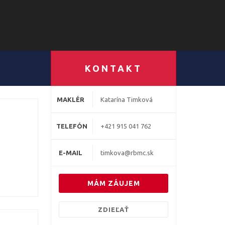
KONTAKT
MAKLÉR
Katarína Timková
TELEFÓN
+421 915 041 762
E-MAIL
timkova@rbmc.sk
MÁM ZÁUJEM
ZDIEĽAŤ