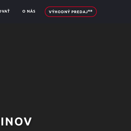
OVAŤ
O NÁS
RB
VÝHODNÝ PREDAJ
ŽINOV