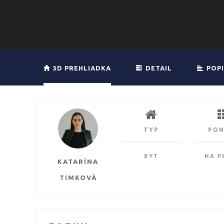
3D PREHLIADKA
DETAIL
POPI
TYP
PO
BYT
NA P
KATARÍNA
TIMKOVÁ