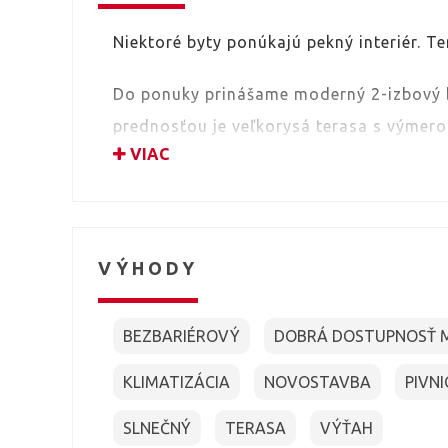
Niektoré byty ponúkajú pekný interiér. Te
Do ponuky prinášame moderný 2-izbový b
prednosťou je veľkorysá terasa s výmerou 
VIAC
zriedka – či už ju zariadite ako oddycho
vlastnú mestskú záhradu. Z terasy sa na
vychutnať krásne západy slnka.
VÝHODY
Samotný byt má výmeru 50 m² a nachád
s výťahom a bezbariérovým vstupom. Komf
BEZBARIÉROVÝ
DOBRÁ DOSTUPNOSŤ 
v každej miestnosti.
KLIMATIZÁCIA
NOVOSTAVBA
PIVNI
K bytu prislúcha pivnica a parkovacie st
28.000,- EUR.
SLNEČNÝ
TERASA
VÝŤAH