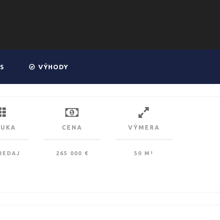
S
VÝHODY
NUKA
CENA
VÝMERA
REDAJ
265 000 €
50 M²