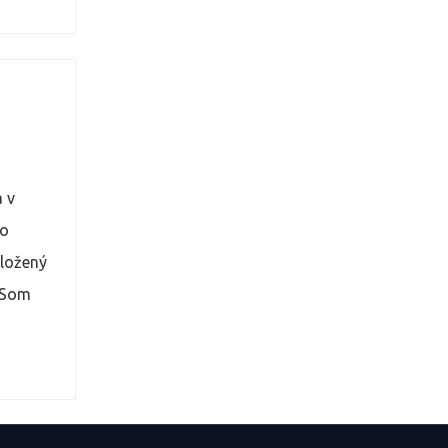
or
a v
bo
aložený
. Som