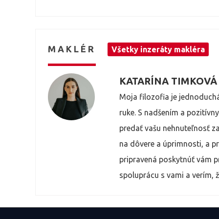
Bytový dom ponúka moderné a bezpečné 
spoločná grilovacia zóna určená pre rezi
MAKLÉR
Všetky inzeráty makléra
Výborná je aj dostupnosť – zastávky M
čomu je spojenie do centra mesta aj osta
KATARÍNA TIMKOVÁ
Ak hľadáte bývanie, ktoré sa od bežných
Moja filozofia je jednoduch
navyše, tento byt rozhodne stojí za vašu
ruke. S nadšením a pozití
predať vašu nehnuteľnosť za
na dôvere a úprimnosti, a pr
pripravená poskytnúť vám p
spoluprácu s vami a verím, ž