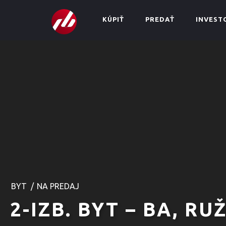
KÚPIŤ
PREDAŤ
INVEST
BYT
/
NA PREDAJ
2-IZB. BYT – BA, RU