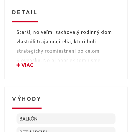
DETAIL
Starší, no veľmi zachovalý rodinný dom
vlastnili traja majitelia, ktorí boli
strategicky rozmiestnení po celom
Slovensku. No aj napriek tomu sme
VIAC
predaj vďaka online technológiám
zrealizovali bez problémov a k
spokojnosti oboch strán. Dom sa síce na
trhu ohrial dlhšie, predaj trval 5
VÝHODY
mesiacov no nakoniec si predsa len
našiel svojich veľmi príjemných
BALKÓN
a šťastných kupujúcich. Dlhšia doba