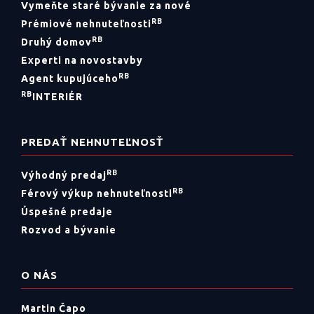
Vymeňte staré bývanie za nové
marketing nech oslovím širšiu skupinu
RB
Prémiové nehnuteľnosti
potenciálnych kupujúcich. Čoskoro sa
RB
Druhý domov
objavil vážny záujemca a dnes si už
Experti na novostavby
užíva krásne chvíle v novom domove. Pri
RB
Agent kupujúceho
RB
INTERIÉR
predaji tohto domu som spoznal mnoho
úžasných ľudí a moja cesta svetom realít
PREDAŤ NEHNUTEĽNOSŤ
pokračuje ďalej.
RB
Výhodný predaj
RB
Férový výkup nehnuteľnosti
Úspešné predaje
Rozvod a bývanie
O NÁS
Martin Čapo