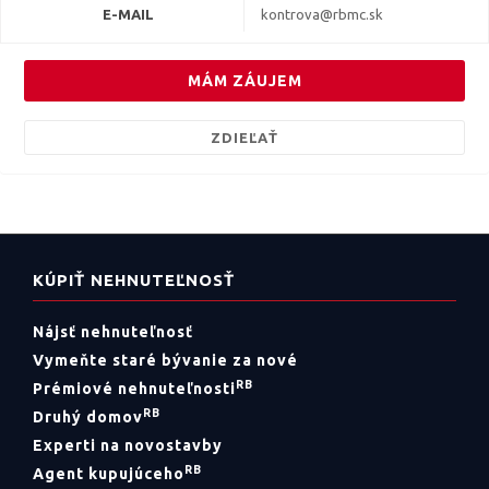
E-MAIL
kontrova@rbmc.sk
MÁM ZÁUJEM
ZDIEĽAŤ
KÚPIŤ NEHNUTEĽNOSŤ
Nájsť nehnuteľnosť
Vymeňte staré bývanie za nové
RB
Prémiové nehnuteľnosti
RB
Druhý domov
Experti na novostavby
RB
Agent kupujúceho