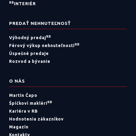
RB
INTERIÉR
PREDAŤ NEHNUTEĽNOSŤ
RB
Výhodný predaj
RB
Férový výkup nehnuteľnosti
Úspešné predaje
Rozvod a bývanie
O NÁS
Martin Čapo
RB
Špičkoví makléri
Kariéra v RB
Hodnotenia zákazníkov
Magazín
Kontakty