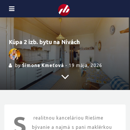
Kúpa 2 izb. bytu na Nivách
by
Šimona Kmeťová
- 19 mája, 2026
S
realitnou kanceláriou Riešime
bývanie a najmä s pani maklérkou