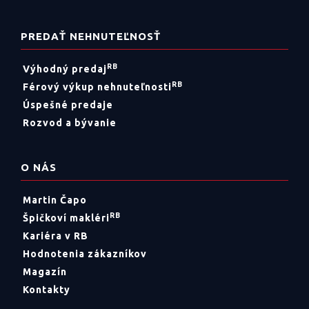
PREDAŤ NEHNUTEĽNOSŤ
RB
Výhodný predaj
RB
Férový výkup nehnuteľnosti
Úspešné predaje
Rozvod a bývanie
O NÁS
Martin Čapo
RB
Špičkoví makléri
Kariéra v RB
Hodnotenia zákazníkov
Magazín
Kontakty