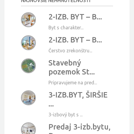
NAJNOVŠIE NEHHNUTEĽNOSTI
2-IZB. BYT – B...
Byt s charakter...
2-IZB. BYT – B...
Čerstvo zrekonštru...
Stavebný
pozemok St...
Pripravujeme na pred...
3-IZB.BYT, ŠIRŠIE
...
3-izbový byt s ...
Predaj 3-izb.bytu,