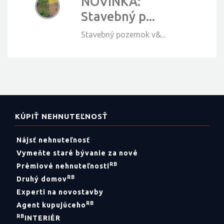
NOVINKA:
Stavebný p...
Stavebný pozemok v&...
KÚPIŤ NEHNUTEĽNOSŤ
Nájsť nehnuteľnosť
Vymeňte staré bývanie za nové
RB
Prémiové nehnuteľnosti
RB
Druhý domov
Experti na novostavby
RB
Agent kupujúceho
RB
INTERIÉR