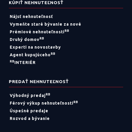
KÚPIŤ NEHNUTEĽNOSŤ
Nájsť nehnuteľnosť
Vymeňte staré bývanie za nové
RB
Prémiové nehnuteľnosti
RB
Druhý domov
Experti na novostavby
RB
Agent kupujúceho
RB
INTERIÉR
PREDAŤ NEHNUTEĽNOSŤ
RB
Výhodný predaj
RB
Férový výkup nehnuteľnosti
Úspešné predaje
Rozvod a bývanie