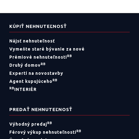
dispozíciou, v tehlovom dome a v
príjemnejšej časti centra. Z pohľadu
KÚPIŤ NEHNUTEĽNOSŤ
bývania ide o funkčné a dlhodobo
zmysluplné riešenie.
Nájsť nehnuteľnosť
Vymeňte staré bývanie za nové
RB
Prémiové nehnuteľnosti
RB
Druhý domov
Experti na novostavby
RB
Agent kupujúceho
RB
INTERIÉR
PREDAŤ NEHNUTEĽNOSŤ
RB
Výhodný predaj
RB
Férový výkup nehnuteľnosti